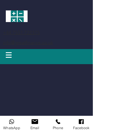
+44 7551 722375
info@greatfinance.co.uk
Great Finance - Счетоводство Лондон - Ние сме вашите партньори
ако имате нужда от счетоводни услуги в Лондон
WhatsApp
Email
Phone
Facebook